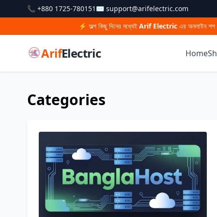
📞 +880 1725-780151
✉ support@arifelectric.com
⚡ অল্প কিছু দিনের মধ্যেই
Arif Electric
এর অনলাইন শপ চালু হ
Arif
Electric
Home
S
Categories