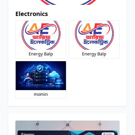
Electronics
Energy Balp
Energy Balp
momin