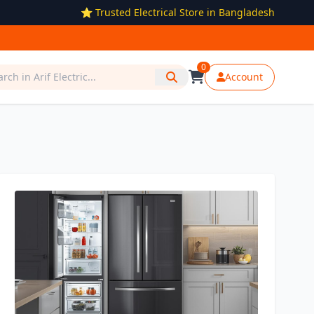
⭐ Trusted Electrical Store in Bangladesh
0
Account